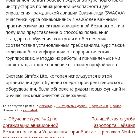
инструкторов по авиационной безопасности для
Управления гражданской авиации Свазиленда (SWACAA).
Участники курса ознакомились с наиболее важными
практическими аспектами авиационной безопасности и
получили представление о способах повышения
стандартов обучения, контроля и обеспечения
соответствия установленным требованиям. Курс также
содержал блок информации о террористических
группировках, методах их работы и применяемых ими
средствах, а также введение в технику профайлинга.
Система Simfox Lite, которая используется в этой
организации для обучения операторов рентгеновского
оборудования, была обновлена рядом новых функций и
обучающих компонентов содержания.
This entry was posted in
Авиация
,
Дни открытых дверей
,
Профайлинг
,
Прочее
.
Bookmark the
permalink
.
←
Обучение (курс № 2) по
Полицейская служба
Post navigation
организации авиационной
аэропорта Тайваня
безопасности для Управления
приобретает тренажер Simfox