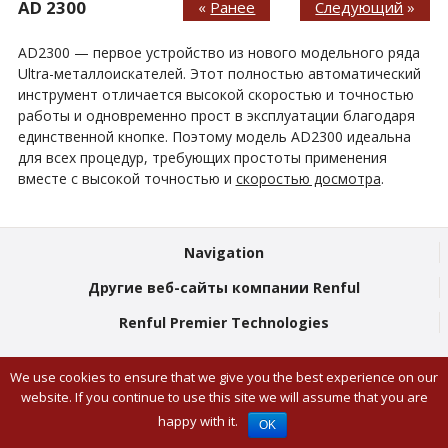
AD 2300
«
Ранее
Следующий
»
AD2300 — первое устройство из нового модельного ряда
Ultra-металлоискателей. Этот полностью автоматический
инструмент отличается высокой скоростью и точностью
работы и одновременно прост в эксплуатации благодаря
единственной кнопке. Поэтому модель AD2300 идеальна
для всех процедур, требующих простоты применения
вместе с высокой точностью и
скоростью досмотра
.
Navigation
Другие веб-сайты компании Renful
Renful Premier Technologies
We use cookies to ensure that we give you the best experience on our
website. If you continue to use this site we will assume that you are
© Renful Premier Technologies 2026
happy with it.
Facebook
Twitter
Youtube
OK
London Digital Agency